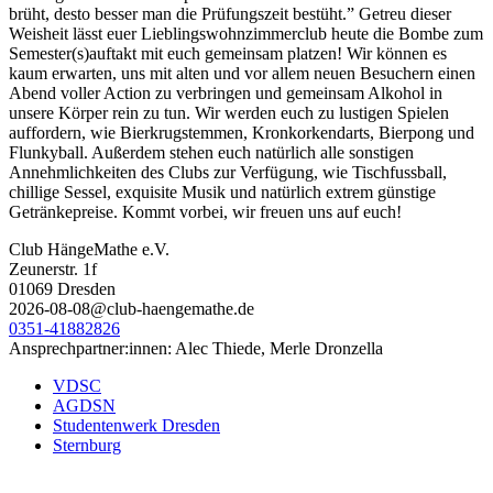
brüht, desto besser man die Prüfungszeit bestüht.” Getreu dieser
Weisheit lässt euer Lieblingswohnzimmerclub heute die Bombe zum
Semester(s)auftakt mit euch gemeinsam platzen! Wir können es
kaum erwarten, uns mit alten und vor allem neuen Besuchern einen
Abend voller Action zu verbringen und gemeinsam Alkohol in
unsere Körper rein zu tun. Wir werden euch zu lustigen Spielen
auffordern, wie Bierkrugstemmen, Kronkorkendarts, Bierpong und
Flunkyball. Außerdem stehen euch natürlich alle sonstigen
Annehmlichkeiten des Clubs zur Verfügung, wie Tischfussball,
chillige Sessel, exquisite Musik und natürlich extrem günstige
Getränkepreise. Kommt vorbei, wir freuen uns auf euch!
Club HängeMathe e.V.
Zeunerstr. 1f
01069 Dresden
2026-08-08@club-haengemathe.de
0351-41882826
Ansprechpartner:innen: Alec Thiede, Merle Dronzella
VDSC
AGDSN
Studentenwerk Dresden
Sternburg