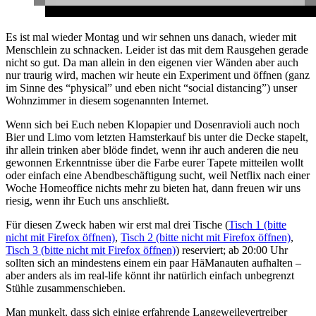
Es ist mal wieder Montag und wir sehnen uns danach, wieder mit
Menschlein zu schnacken. Leider ist das mit dem Rausgehen gerade
nicht so gut. Da man allein in den eigenen vier Wänden aber auch
nur traurig wird, machen wir heute ein Experiment und öffnen (ganz
im Sinne des “physical” und eben nicht “social distancing”) unser
Wohnzimmer in diesem sogenannten Internet.
Wenn sich bei Euch neben Klopapier und Dosenravioli auch noch
Bier und Limo vom letzten Hamsterkauf bis unter die Decke stapelt,
ihr allein trinken aber blöde findet, wenn ihr auch anderen die neu
gewonnen Erkenntnisse über die Farbe eurer Tapete mitteilen wollt
oder einfach eine Abendbeschäftigung sucht, weil Netflix nach einer
Woche Homeoffice nichts mehr zu bieten hat, dann freuen wir uns
riesig, wenn ihr Euch uns anschließt.
Für diesen Zweck haben wir erst mal drei Tische (
Tisch 1 (bitte
nicht mit Firefox öffnen)
,
Tisch 2 (bitte nicht mit Firefox öffnen)
,
Tisch 3 (bitte nicht mit Firefox öffnen)
) reserviert; ab 20:00 Uhr
sollten sich an mindestens einem ein paar HäManauten aufhalten –
aber anders als im real-life könnt ihr natürlich einfach unbegrenzt
Stühle zusammenschieben.
Man munkelt, dass sich einige erfahrende Langeweilevertreiber