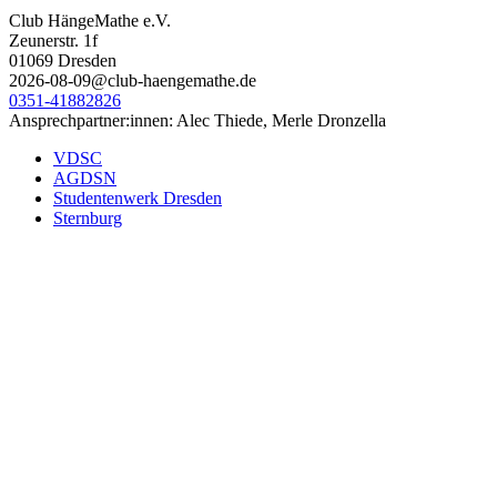
Club HängeMathe e.V.
Zeunerstr. 1f
01069 Dresden
2026-08-09@club-haengemathe.de
0351-41882826
Ansprechpartner:innen: Alec Thiede, Merle Dronzella
VDSC
AGDSN
Studentenwerk Dresden
Sternburg