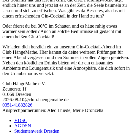
endlich hinter uns und jetzt ist es an der Zeit, die Seele baumeln zu
lassen und sich zu erfrischen. Was gibt es da Besseres, als das mit
einem erfrischenden Gin-Cocktail in der Hand zu tun?
Oder frierst du bei 30°C im Schatten und es hätte ruhig etwas
wärmer sein sollen? Auch an solche Bedürfnisse ist gedacht mit
einem heißen Gin-Cocktail!
Wir laden dich herzlich ein zu unserem Gin-Cocktail-Abend im
Club HängeMathe. Hier kannst du deine weiteren Prüfungen für
einen Abend vergessen und den Sommer in vollen Zügen genießen.
Neben den köstlichen Drinks bieten wir dir ein entspanntes
Ambiente mit Loungemusik und eine Atmosphäre, die dich sofort in
den Urlaubsmodus versetzt.
Club HängeMathe e.V.
Zeunerstr. 1f
01069 Dresden
2026-08-10@club-haengemathe.de
0351-41882826
Ansprechpartner:innen: Alec Thiede, Merle Dronzella
VDSC
AGDSN
Studentenwerk Dresden