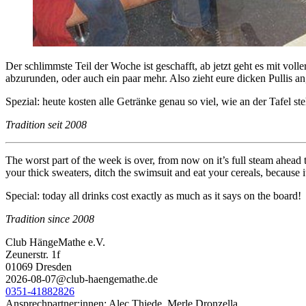
Der schlimmste Teil der Woche ist geschafft, ab jetzt geht es mit v
abzurunden, oder auch ein paar mehr. Also zieht eure dicken Pullis an,
Spezial: heute kosten alle Getränke genau so viel, wie an der Tafel ste
Tradition seit 2008
The worst part of the week is over, from now on it’s full steam ahead
your thick sweaters, ditch the swimsuit and eat your cereals, because i
Special: today all drinks cost exactly as much as it says on the board!
Tradition since 2008
Club HängeMathe e.V.
Zeunerstr. 1f
01069 Dresden
2026-08-07@club-haengemathe.de
0351-41882826
Ansprechpartner:innen: Alec Thiede, Merle Dronzella