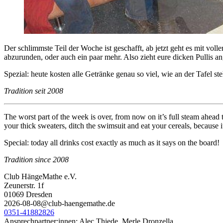
Der schlimmste Teil der Woche ist geschafft, ab jetzt geht es mit v
abzurunden, oder auch ein paar mehr. Also zieht eure dicken Pullis an,
Spezial: heute kosten alle Getränke genau so viel, wie an der Tafel ste
Tradition seit 2008
The worst part of the week is over, from now on it’s full steam ahead
your thick sweaters, ditch the swimsuit and eat your cereals, because i
Special: today all drinks cost exactly as much as it says on the board!
Tradition since 2008
Club HängeMathe e.V.
Zeunerstr. 1f
01069 Dresden
2026-08-08@club-haengemathe.de
0351-41882826
Ansprechpartner:innen: Alec Thiede, Merle Dronzella