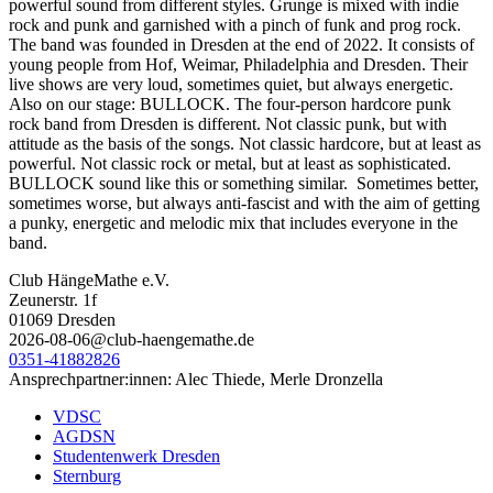
powerful sound from different styles. Grunge is mixed with indie
rock and punk and garnished with a pinch of funk and prog rock.
The band was founded in Dresden at the end of 2022. It consists of
young people from Hof, Weimar, Philadelphia and Dresden. Their
live shows are very loud, sometimes quiet, but always energetic.
Also on our stage: BULLOCK. The four-person hardcore punk
rock band from Dresden is different. Not classic punk, but with
attitude as the basis of the songs. Not classic hardcore, but at least as
powerful. Not classic rock or metal, but at least as sophisticated.
BULLOCK sound like this or something similar. Sometimes better,
sometimes worse, but always anti-fascist and with the aim of getting
a punky, energetic and melodic mix that includes everyone in the
band.
Club HängeMathe e.V.
Zeunerstr. 1f
01069 Dresden
2026-08-06@club-haengemathe.de
0351-41882826
Ansprechpartner:innen: Alec Thiede, Merle Dronzella
VDSC
AGDSN
Studentenwerk Dresden
Sternburg