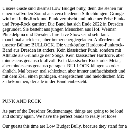
Unsere Gäste sind diesmal Low Budget bully, denn die stehen für
einen kraftvollen Sound aus verschiedenen Stilrichtungen. Grunge
wird mit Indie-Rock und Punk vermischt und mit einer Prise Funk-
und Prog-Rock garniert. Die Band hat sich Ende 2022 in Dresden
gegründet. Sie besteht aus jungen Menschen aus Hof, Weimar,
Philadelphia und Dresden. Ihre Live Shows sind sehr laut,
manchmal auch leise, aber immer energiegeladen. Außerdem auf
unserer Bühne: BULLOCK. Die vierköpfige Hardcore-Punkrock-
Band aus Dresden ist anders. Kein klassischer Punk, sondern mit
Attitüde als Grundlage der Songs. Kein klassischer Hardcore, aber
mindestens genauso kraftvoll. Kein klassischer Rock oder Metal,
aber mindestens genauso getragen. BULLOCK klingen so oder
ähnlich. Mal besser, mal schlechter, aber immer antifaschistisch und
mit dem Ziel, einen punkigen, energetischen und melodischen Mix
zu bekommen, der alle in der Band einbezieht.
———————————————————————————
PUNK AND ROCK
As part of the Dresdner Studententage, things are going to be loud
and stormy again. We have the perfect bands to really let loose.
Our guests this time are Low Budget Bully, because they stand for a