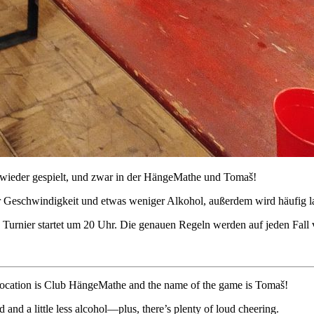
d wieder gespielt, und zwar in der HängeMathe und Tomaš!
 Geschwindigkeit und etwas weniger Alkohol, außerdem wird häufig la
 Turnier startet um 20 Uhr. Die genauen Regeln werden auf jeden Fall 
the location is Club HängeMathe and the name of the game is Tomaš!
nd a little less alcohol—plus, there’s plenty of loud cheering.